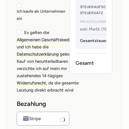
STEUERAUFSCHLÜSSELUN
Ich kaufe als Unternehmen
STEUERSATZ
ein
PREIS
STEUERBEMESSUNGSG
exkl. MwSt. (19%)
Es gelten die
Allgemeinen Geschäftsbedingungen
Gesamtsteuer
und ich habe die
Datenschutzerklärung
gelesen. Beim
Kauf von herunterladbaren Dateien
Gesamt
verzichte ich auf mein mir
zustehendes 14-tägiges
Widerrufsrecht
, da die gesamte
Leistung direkt erbracht wird
Bezahlung
Stripe
Zahlungsabwicklung