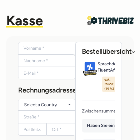
Kasse
Bestellübersicht
Bestellübersicht
39,00€
Sprachdatei
i
FluentAffiliate
exkl.
MwSt.
+ 7,41€
Rechnungsadresse
(19 %)
Select a Country
Zwischensumme
Haben Sie einen Gutschei