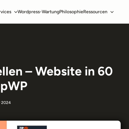
rvices
Wordpress-Wartung
Philosophie
Ressourcen
llen – Website in 60
ZipWP
er 2024