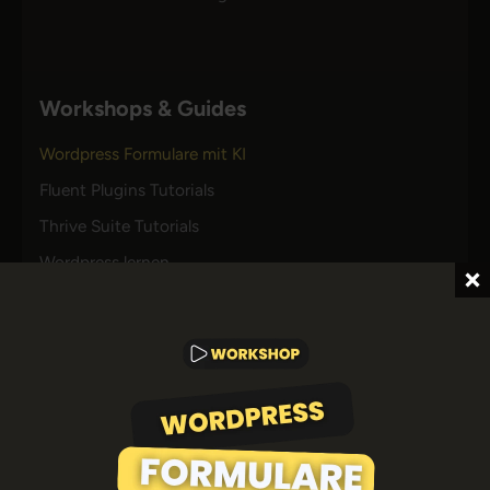
Workshops & Guides
Wordpress Formulare mit KI
Fluent Plugins Tutorials
Thrive Suite Tutorials
Wordpress lernen
Alle Tutorials
Ressourcen
Sprachdateien
Philosophie
Akademie-Check