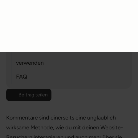
4. WordPress Kommentare mit Plugin
deaktivieren
5. Kommentare löschen
6. WordPress Kommentare bestmöglich
verwenden
FAQ
Beitrag teilen
Kommentare sind einerseits eine unglaublich
wirksame Methode, wie du mit deinen Website-
Besuchern interagieren und auch mehr über sie