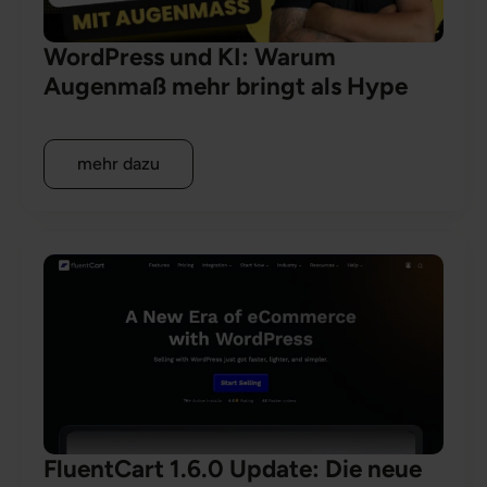
WordPress und KI: Warum
Augenmaß mehr bringt als Hype
mehr dazu
Formulare bauen mit KI:
WordPress als
Fundament
. KI als
Turbo
.
mehr zum Workshop
FluentCart 1.6.0 Update: Die neue