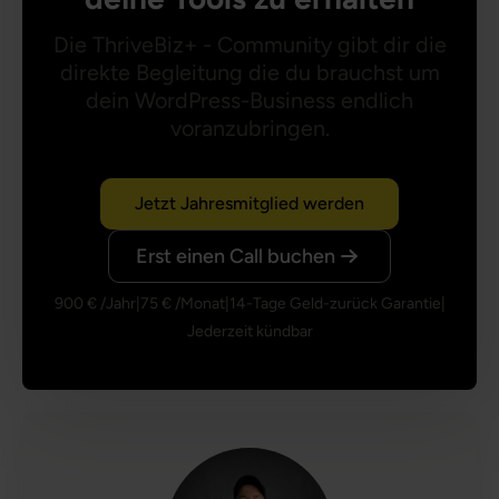
Die ThriveBiz+ - Community gibt dir die
direkte Begleitung die du brauchst um
dein WordPress-Business endlich
voranzubringen.
Jetzt Jahresmitglied werden
Erst einen Call buchen
900 € /Jahr
|
75 € /Monat
|
14-Tage Geld-zurück Garantie
|
Jederzeit kündbar