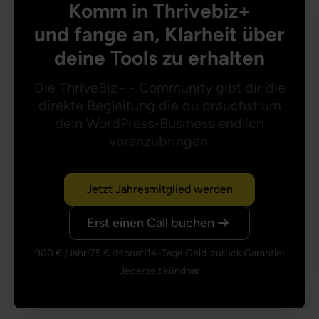
Komm in Thrivebiz+
und fange an, Klarheit über
deine Tools zu erhalten
Die ThriveBiz+ - Community gibt dir die
direkte Begleitung die du brauchst um
dein WordPress-Business endlich
voranzubringen.
Jetzt Jahresmitglied werden
Erst einen Call buchen
900 € /Jahr
|
75 € /Monat
|
14-Tage Geld-zurück Garantie
|
Jederzeit kündbar