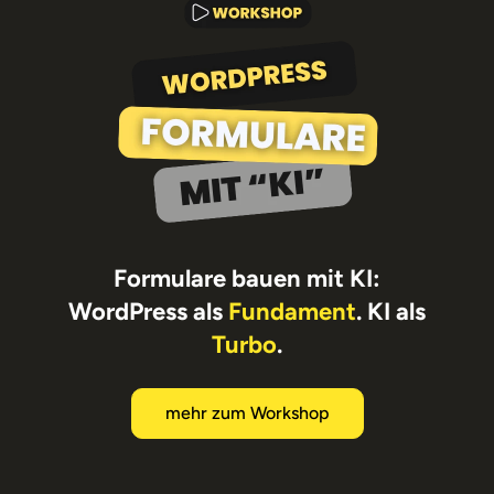
Bestes WordPress Video Plugin: Der
große FluentPlayer Guide
mehr dazu
Formulare bauen mit KI:
WordPress als
Fundament
. KI als
Dein WordPress-
Turbo
.
Business. Endlich ohne
Technikfrust.
mehr zum Workshop
E-Mail
Zusammenarbeit