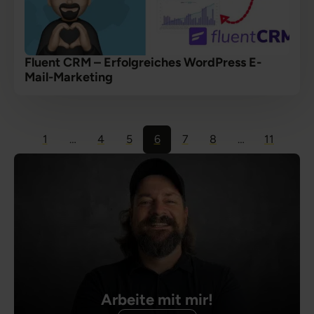
Fluent CRM – Erfolgreiches WordPress E-
Mail-Marketing
1
…
4
5
6
7
8
…
11
Arbeite mit mir!