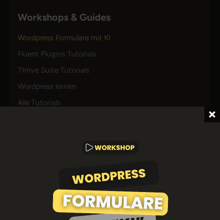
Workshops & Guides
Wordpress Formulare mit KI
Fluent Plugins Tutorials
Thrive Suite Tutorials
Wordpress lernen
Alle Tutorials
Ressourcen
Sprachdateien
Philosophie
Akademie-Check
Tool-Liste
Reviews & Tutorials